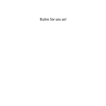
Wolfgang Schmid
Aussiger Straße 19
92421 Schwandorf
Rufen Sie uns an!
09431/75 46 40